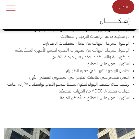
Skip to main conten
سجل
آخر تحديثات سير العمل على بيكسل
ذا
ملاعب
تحديثات
صن ستون
ذا—آرتيري
بيكسل
ميكرز بيتش
تواصل معنا
ديستريكت
البادل
أعمال البناء
تم الانتهاء من جميع الأعمال الإنشائية، أعمال القوالب والجص
تم تفكيك جميع الرافعات البرجية والسقالات
الوصول للمراحل النهائية من أعمال التشطيبات المعمارية
الوصول للمرحلة النهائية من التجهيزات الأخيرة لجميع الأجهزة الميكانيكية
والكهربائية والسباكة والدخول في مرحلة التقييم
استمرار العمل على الحدائق
اكتمال الواجهة تقريباً في جميع الطوابق.
العمل مستمر على علامات الطريق في المستوى السفلي الأول
تركيب نظام تكييف الهواء ليكون متصلاً بجميع الأبراج بواسطة PAL إلى جانب
عمليات فحصADCC LV من الجهات المختصّة
استمرار العمل على الحدائق والأماكن العامة