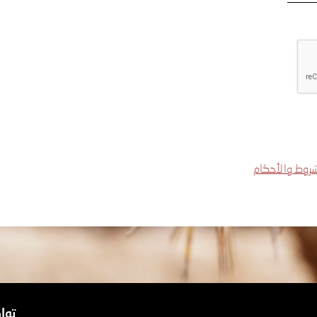
شروط والأحكام
توا